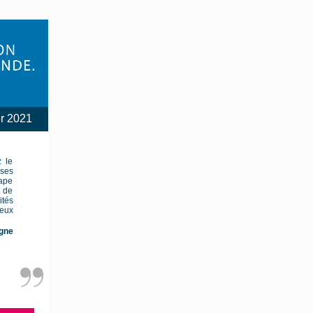
er 2021
 le
 ses
ape
t de
ités
ceux
gne