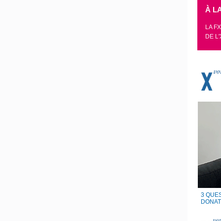
À L
LA F
DE L'
3 QUES
DONAT