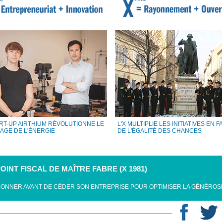
ART-UP AIRTHIUM RÉVOLUTIONNE LE
L'X MULTIPLIE LES INITIATIVES EN 
AGE DE L'ÉNERGIE
DE L'ÉGALITÉ DES CHANCES
POINT FISCAL DE MAÎTRE FABRE (X 1981)
DONNER AVANT DE CÉDER SON ENTREPRISE POUR OPTIMISER LA GÉNÉROS