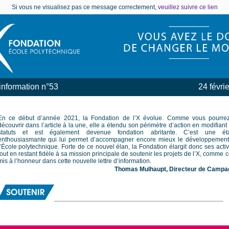
Si vous ne visualisez pas ce message correctement,
veuillez suivre ce lien
'information n°53
24 févri
En ce début d’année 2021, la Fondation de l’X évolue. Comme vous pourrez
découvrir dans l’article à la une, elle a étendu son périmètre d’action en modifiant
statuts et est également devenue fondation abritante. C’est une ét
enthousiasmante qui lui permet d’accompagner encore mieux le développemen
l’École polytechnique. Forte de ce nouvel élan, la Fondation élargit donc ses activ
tout en restant fidèle à sa mission principale de soutenir les projets de l’X, comme 
mis à l’honneur dans cette nouvelle lettre d’information.
Thomas Mulhaupt, Directeur de Campa