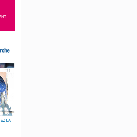
ENT
EZ LA