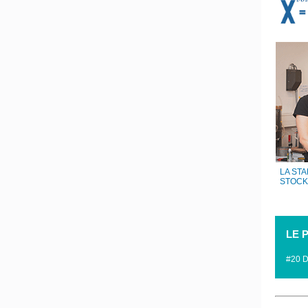
LA ST
STOCK
LE 
#20 