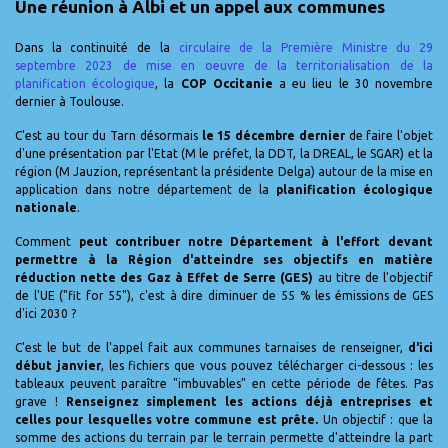
Une réunion à Albi et un appel aux communes
Dans la continuité de la
circulaire de la Première Ministre du 29
septembre 2023 de mise en oeuvre de la territorialisation de la
planification écologique
, la
COP Occitanie
a eu lieu le 30 novembre
dernier à Toulouse.
C'est au tour du Tarn désormais
le 15 décembre dernier
de faire l'objet
d'une présentation par l'Etat (M le préfet, la DDT, la DREAL, le SGAR) et la
région (M Jauzion, représentant la présidente Delga) autour de la mise en
application dans notre département de la
planification écologique
nationale
.
Comment
peut contribuer notre Département à l'effort devant
permettre à la Région d'atteindre ses objectifs en matière
réduction nette des Gaz à Effet de Serre (GES)
au titre de l'objectif
de l'UE ("fit for 55"), c'est à dire diminuer de 55 % les émissions de GES
d'ici 2030 ?
C'est le but de l'appel fait aux communes tarnaises de renseigner,
d'ici
début janvier
, les fichiers que vous pouvez télécharger ci-dessous : les
tableaux peuvent paraître "imbuvables" en cette période de fêtes. Pas
grave !
Renseignez simplement les actions déjà entreprises et
celles pour lesquelles votre commune est prête.
Un objectif : que la
somme des actions du terrain par le terrain permette d'atteindre la part