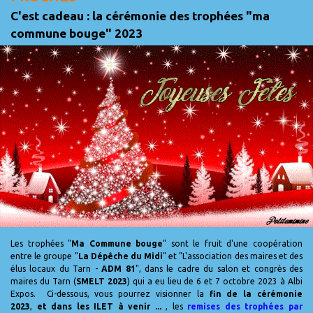
C'est cadeau : la cérémonie des trophées "ma
commune bouge" 2023
Les trophées "
Ma Commune bouge
" sont le fruit d'une coopération
entre le groupe "
La Dépêche du Midi
" et "L'association des maires et des
élus locaux du Tarn -
ADM 81
", dans le cadre du salon et congrès des
maires du Tarn (
SMELT 2023
) qui a eu lieu de 6 et 7 octobre 2023 à Albi
Expos. Ci-dessous, vous pourrez visionner la
fin de la cérémonie
2023
,
et dans les ILET à venir ...
, les
remises des trophées par