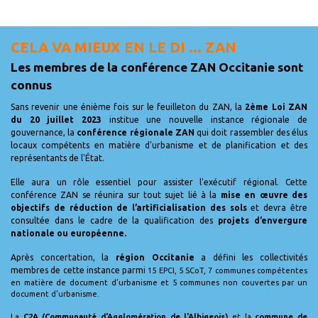
CELA VA MIEUX EN LE DI ... ZAN
Les membres de la conférence ZAN Occitanie sont
connus
Sans revenir une énième fois sur le feuilleton du ZAN, la
2ème Loi ZAN
du 20 juillet 2023
institue une nouvelle instance régionale de
gouvernance, la
conférence régionale ZAN
qui doit rassembler des élus
locaux compétents en matière d'urbanisme et de planification et des
représentants de l'État.
Elle aura un rôle essentiel pour assister l'exécutif régional. Cette
conférence ZAN se réunira sur tout sujet lié à la
mise en œuvre des
objectifs de réduction de l’artificialisation des sols
et devra être
consultée dans le cadre de la qualification des
projets d’envergure
nationale ou européenne.
Après concertation, la
région Occitanie
a défini les collectivités
membres de cette instance parmi
15 EPCI, 5 SCoT, 7 communes compétentes
en matière de document d’urbanisme et 5 communes non couvertes par un
document d’urbanisme.
La
C2A (Communauté d'Agglomération de l'Albigeois)
et la
commune de