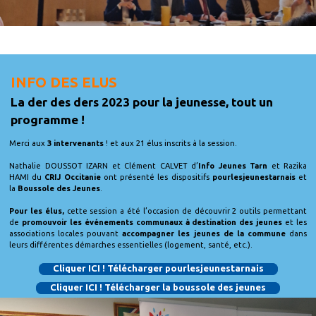
INFO DES ELUS
La der des ders 2023 pour la jeunesse, tout un
programme !
Merci aux
3 intervenants
! et aux 21 élus inscrits à la session.
Nathalie DOUSSOT IZARN et Clément CALVET d’
Info Jeunes Tarn
et Razika
HAMI du
CRIJ Occitanie
ont présenté les dispositifs
pourlesjeunestarnais
et
la
Boussole des Jeunes
.
Pour les élus,
cette session a été l’occasion de découvrir 2 outils permettant
de
promouvoir les événements communaux à destination des jeunes
et les
associations locales pouvant
accompagner les jeunes de la commune
dans
leurs différentes démarches essentielles (logement, santé, etc.).
Cliquer ICI ! Télécharger pourlesjeunestarnais
Cliquer ICI ! Télécharger la boussole des jeunes