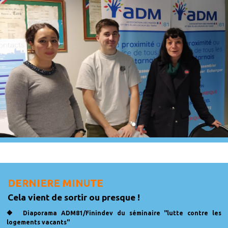
DERNIERE MINUTE
Cela vient de sortir ou presque !
🔶
Diaporama ADM81/Finindev du séminaire "lutte contre les
logements vacants"