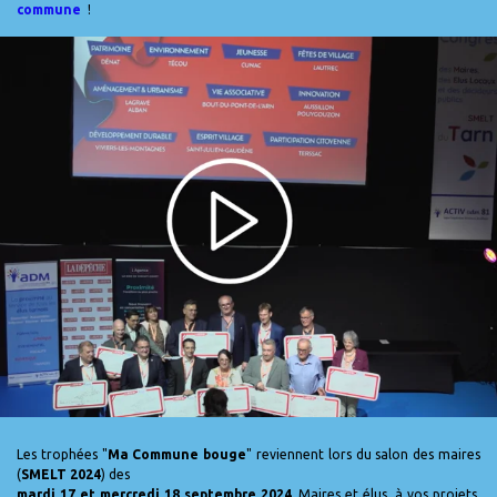
commune
!
Les trophées "
Ma Commune bouge
" reviennent lors du salon des maires
(
SMELT 2024
) des
mardi 17 et mercredi 18 septembre 2024
. Maires et élus, à vos projets,